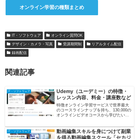
オンライン学習の種類まとめ
IT・ソフトウェア
オンライン質問OK
デザイン・カメラ・写真
受講期間制
リアルタイム配信
録画配信
関連記事
Udemy（ユーデミー）の特徴・
IT・ソフトウェア
レッスン内容、料金・講座数など
特徴オンライン学習サービスで世界最大
のコースラインナップを持ち、130,000の
オンラインビデオコースから学びたいこ
とを選択可能です。いつでもどんなテー
マでも学べる対象コースが1,500円から選
べ、新コースも毎月増えています。学び
動画編集スキルを身につけて副業
IT・ソフトウェア
たい人、教...
を得る動画編集スクール「セカジ