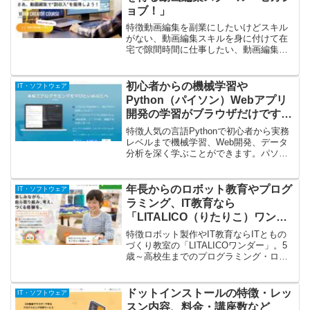
ョブ！」
特徴動画編集を副業にしたいけどスキル
がない、動画編集スキルを身に付けて在
宅で隙間時間に仕事したい、動画編集ス
キルの勉強に挫折した、YouTubeの編集
を学びたい、動画ソフトの使い方を学び
たいという方を対象とした動画編集を学
初心者からの機械学習や
IT・ソフトウェア
ぶスクールです。レ...
Python（パイソン）Webアプリ
開発の学習がブラウザだけですぐ
に始められるPyQ（パイキュー）
特徴人気の言語Pythonで初心者から実務
レベルまで機械学習、Web開発、データ
分析を深く学ぶことができます。パソコ
ンなどの種類に左右されず、ブラウザだ
けですぐに学習が始められます。※キー
ボードが必要です。スマートフォンには
年長からのロボット教育やプログ
IT・ソフトウェア
対応していません...
ラミング、IT教育なら
「LITALICO（りたりこ）ワンダ
ー」
特徴ロボット製作やIT教育ならITともの
づくり教室の「LITALICOワンダー」。5
歳～高校生までのプログラミング・ロボ
ット・3Dプリントと多彩なコースがあり
ます。レッスン内容無料体験授業や教室
見学を各教室で随時実施しており、気に
ドットインストールの特徴・レッ
IT・ソフトウェア
なるコース...
スン内容、料金・講座数など