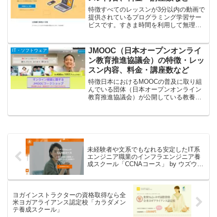
特徴すべてのレッスンが3分以内の動画で
提供されているプログラミング学習サー
ビスです。すきま時間を利用して無理な
く気軽に学べ、スマートフォンからの視
聴可能なので学べる場所も自由に選ぶこ
とが可能です。無料版と有料版のプレミ
JMOOC（日本オープンオンライ
IT・ソフトウェア
アム会員（税込1,08...
ン教育推進協議会）の特徴・レッ
スン内容、料金・講座数など
特徴日本におけるMOOCの普及に取り組
んでいる団体（日本オープンオンライン
教育推進協議会）が公開している教養・
実務・資格取得など幅広い講座をオンラ
インで無料受講でき、修了証も取得でき
ます。講座提供機関や内容によって３つ
のカテゴリーにわかれて...
未経験者や文系でもなれる安定したIT系
エンジニア職業のインフラエンジニア養
成スクール「CCNAコース」 by ウズウズ
カレッジ
ヨガインストラクターの資格取得なら全
米ヨガアライアンス認定校「カラダメン
テ養成スクール」