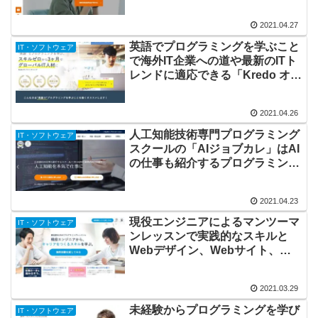
コース」 by ウズウズカレッジ
2021.04.27
英語でプログラミングを学ぶこと
IT・ソフトウェア
で海外IT企業への道や最新のITト
レンドに適応できる「Kredo オン
ラインキャンプ」
2021.04.26
人工知能技術専門プログラミング
IT・ソフトウェア
スクールの「AIジョブカレ」はAI
の仕事も紹介するプログラミング
スクール
2021.04.23
現役エンジニアによるマンツーマ
IT・ソフトウェア
ンレッスンで実践的なスキルと
Webデザイン、Webサイト、ア
プリをつくるプログラミングスク
ールCodeCamp
2021.03.29
未経験からプログラミングを学び
IT・ソフトウェア