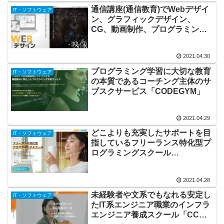
通信講座(通信教育)でWebデザイ
IT・ソフトウェア
ン、グラフィックデザイン、
CG、動画制作、プログラミング
を学べるデジハリ・オンラインス
クール
2021.04.30
プログラミング学習に大切な教育
IT・ソフトウェア
の本質であるコーチング主体のサ
ブスクサービス「CODEGYM」
2021.04.29
どこよりも充実したサポートを目
IT・ソフトウェア
指しているフリーランス特化型プ
ログラミングスクール
「ZeroPlus」Webデザインコー
ス
2021.04.28
未経験者や文系でもなれる安定し
IT・ソフトウェア
たIT系エンジニア職業のインフラ
エンジニア養成スクール「CCNA